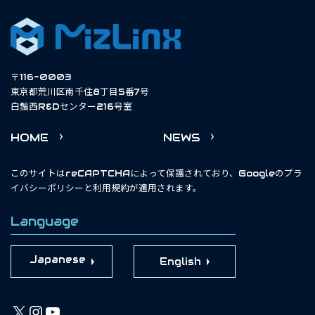
〒116-0003
東京都荒川区南千住8丁目5番7号
白鬚西R&Dセンター216号室
HOME
NEWS
このサイトはreCAPTCHAによって保護されており、Googleの
プラ
イバシーポリシー
と
利用規約
が適用されます。
Language
English
X
Instagram
YouTube