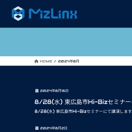
コ
ナ
ン
ビ
テ
ゲ
ン
ー
ツ
シ
へ
ョ
ス
ン
キ
に
ッ
移
HOME
2024年8月
プ
動
2024年8月16日
8/28(水) 東広島市Hi-Bizセミ
8/28(水) 東広島市Hi-Bizセミナーにて講演しま
2024年8月2日