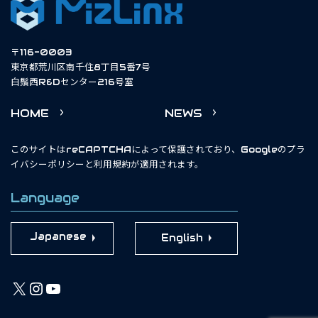
〒116-0003
東京都荒川区南千住8丁目5番7号
白鬚西R&Dセンター216号室
HOME
NEWS
このサイトはreCAPTCHAによって保護されており、Googleの
プラ
イバシーポリシー
と
利用規約
が適用されます。
Language
English
X
Instagram
YouTube