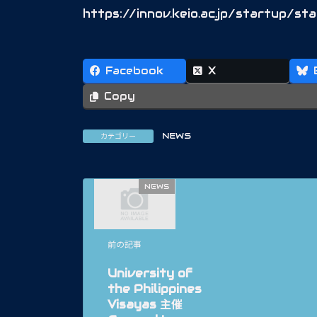
https://innov.keio.ac.jp/startup/st
Facebook
X
Copy
NEWS
カテゴリー
NEWS
前の記事
University of
the Philippines
Visayas 主催