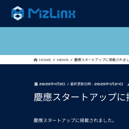
コ
ナ
ン
ビ
テ
ゲ
ン
ー
ツ
シ
へ
ョ
ス
ン
キ
に
ッ
移
HOME
NEWS
慶應スタートアップに掲載されま
プ
動
2023年4月3日
/ 最終更新日時 :
2023年4月24日
慶應スタートアップに
慶應スタートアップに掲載されました。