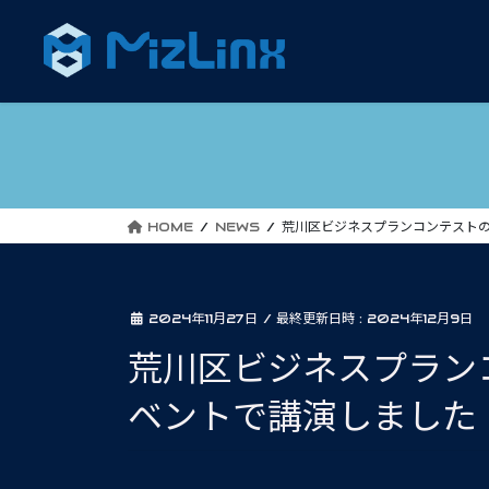
コ
ナ
ン
ビ
テ
ゲ
ン
ー
ツ
シ
へ
ョ
ス
ン
キ
に
ッ
移
HOME
NEWS
荒川区ビジネスプランコンテスト
プ
動
2024年11月27日
/ 最終更新日時 :
2024年12月9日
荒川区ビジネスプラン
ベントで講演しました