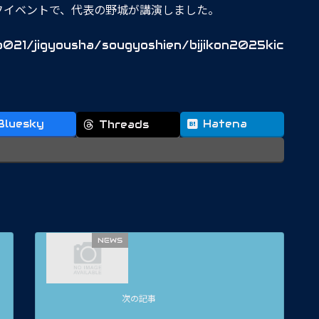
フイベントで、代表の野城が講演しました。
a021/jigyousha/sougyoshien/bijikon2025kic
Bluesky
Hatena
Threads
NEWS
次の記事