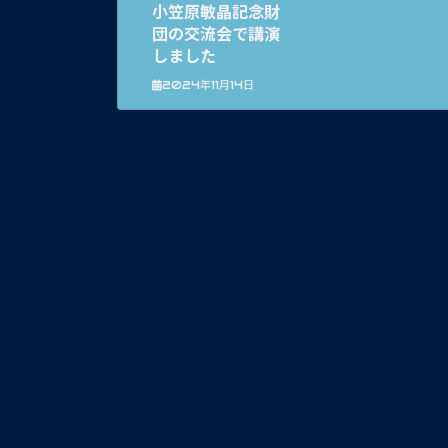
小笠原敏晶記念財
団の交流会で講演
しました
2024年11月14日